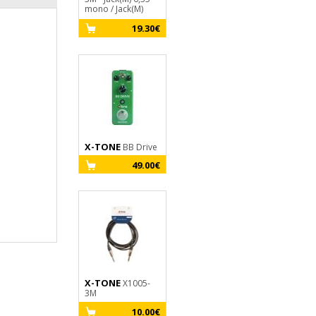
mono / Jack(M)
moniteur
6,35 mono SILVER
53.00€
19.30€
SERIES
X-TONE
BB Drive
49.00€
X-TONE
X1005-
3M
10.00€