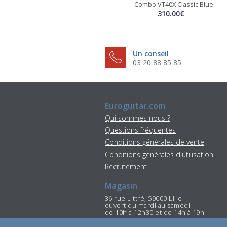
Combo VT40X Classic Blue
310.00€
Un conseil
03 20 88 85 85
Euroguitar.com
Qui sommes nous ?
Questions fréquentes
Conditions générales de vente
Conditions générales d'utilisation
Recrutement
Magasin
36 rue Littré, 59000 Lille
ouvert du mardi au samedi
de 10h à 12h30 et de 14h à 19h
Tél : 03 20 88 85 85