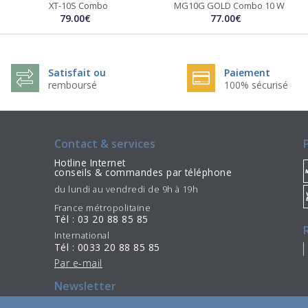
XT-10S Combo
MG10G GOLD Combo 10 W
79.00€
77.00€
Satisfait ou
Paiement
remboursé
100% sécurisé
Contact & services
Hotline Internet
conseils & commandes par téléphone
du lundi au vendredi de 9h à 19h
France métropolitaine
Tél : 03 20 88 85 85
International
Tél : 0033 20 88 85 85
Par e-mail
Newsletter
S'incrire
Se désinscrire
/