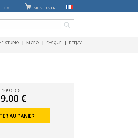
 COMPTE
MON PANIER
|
|
|
E-STUDIO
MICRO
CASQUE
DEEJAY
109.00 €
9.00 €
TER AU PANIER