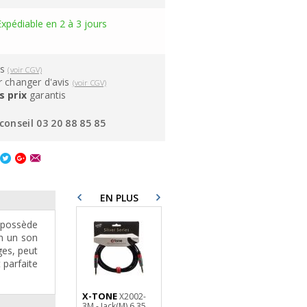
Expédiable en 2 à 3 jours
ns
(voir CGV)
 changer d'avis
(voir CGV)
s prix
garantis
conseil 03 20 88 85 85
EN PLUS
possède
on un son
ges, peut
 parfaite
X-TONE
STAGG
X2002-
GAS-5
3M - Jack(M) 6,35
stand ampli-