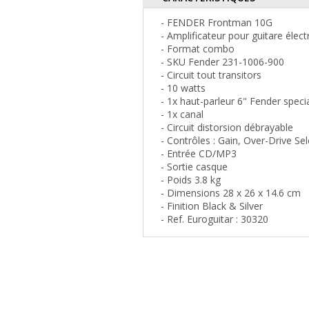
- FENDER Frontman 10G
- Amplificateur pour guitare élect
- Format combo
- SKU Fender 231-1006-900
- Circuit tout transitors
- 10 watts
- 1x haut-parleur 6" Fender speci
- 1x canal
- Circuit distorsion débrayable
- Contrôles : Gain, Over-Drive Se
- Entrée CD/MP3
- Sortie casque
- Poids 3.8 kg
- Dimensions 28 x 26 x 14.6 cm
- Finition Black & Silver
- Ref. Euroguitar : 30320