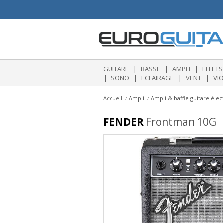
|
|
|
GUITARE
BASSE
AMPLI
EFFETS
|
|
|
|
SONO
ECLAIRAGE
VENT
VI
Accueil
Ampli
Ampli & baffle guitare élec
FENDER
Frontman 10G