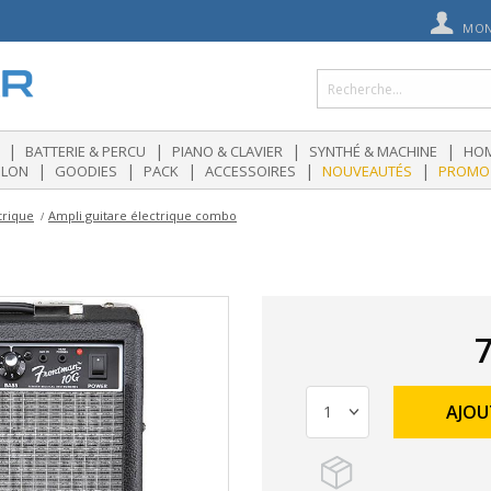
MON
|
|
|
|
BATTERIE & PERCU
PIANO & CLAVIER
SYNTHÉ & MACHINE
HOM
|
|
|
|
|
OLON
GOODIES
PACK
ACCESSOIRES
NOUVEAUTÉS
PROMO
trique
Ampli guitare électrique combo
7
AJOU