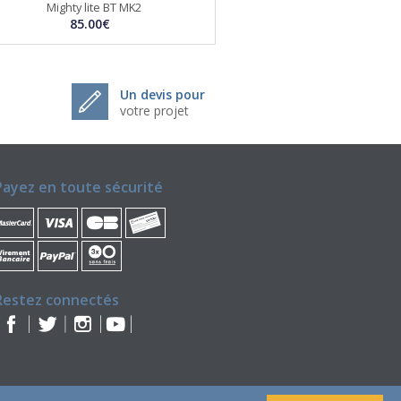
Mighty lite BT MK2
85.00€
Un devis pour
votre projet
Payez en toute sécurité
Restez connectés