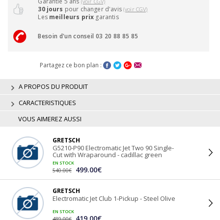
Garantie 5 ans
(voir CGV)
30 jours
pour changer d'avis
(voir CGV)
Les
meilleurs prix
garantis
Besoin d'un conseil 03 20 88 85 85
Partagez ce bon plan :
A PROPOS DU PRODUIT
CARACTERISTIQUES
VOUS AIMEREZ AUSSI
GRETSCH
G5210-P90 Electromatic Jet Two 90 Single-
Cut with Wraparound - cadillac green
EN STOCK
499.00€
540.00€
GRETSCH
Electromatic Jet Club 1-Pickup - Steel Olive
EN STOCK
419.00€
489.00€