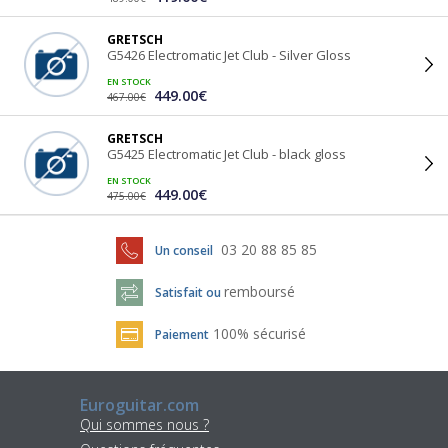
GRETSCH
G5426 Electromatic Jet Club - Silver Gloss
EN STOCK
449.00€
467.00€
GRETSCH
G5425 Electromatic Jet Club - black gloss
EN STOCK
449.00€
475.00€
03 20 88 85 85
Un conseil
remboursé
Satisfait ou
100% sécurisé
Paiement
Euroguitar.com
Qui sommes nous ?