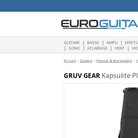
|
|
|
GUITARE
BASSE
AMPLI
EFFETS
|
|
|
|
SONO
ECLAIRAGE
VENT
VI
Accueil
Guitare
Housse & étui guitare
H
GRUV GEAR
Kapsulite Pl