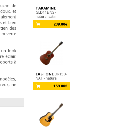
ouche de
TAKAMINE
MARTIN
LAG
D-10E
Tramont
 doux, et
GLD11E NS -
Sapele Road +Bag
Travel - Natur
cialement
natural satin
- natural satin
39
s et bien
239.00€
1111.00€
etien des
e ouverte
 un look
e éclair.
roports à
MARTIN
D-1
EASTONE
EASTONE
DR150-
DR100-
Standard - sat
NAT - natural
BLK - black
natural
 modèles,
creux, ne
159.00€
159.00€
349