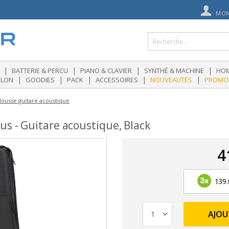
MON
|
|
|
|
BATTERIE & PERCU
PIANO & CLAVIER
SYNTHÉ & MACHINE
HOM
|
|
|
|
|
OLON
GOODIES
PACK
ACCESSOIRES
NOUVEAUTÉS
PROMO
ousse guitare acoustique
us - Guitare acoustique, Black
4
139.
AJOU