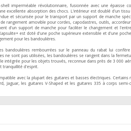
-shell imperméable révolutionnaire, fusionnée avec une épaisse c
ne excellente absorption des chocs. L'intérieur est doublé d'un tissu
pendue et sécurisée pour le transport par un support de manche spé
 de rangement amovible pour cordes, capodastres, outils, accordeur
ment d'un support de manche pour faciliter le changement et l'entr
Kapsulite+ est doté d'une poche supérieure extensible et d'une poch
gement pour les bandoulières.
es bandoulières rembourrées sur le panneau du rabat lui confère
les ne sont pas utilisées, les bandoulières se rangent dans la fermetur
ale intégrée pour les objets trouvés, reconnue dans près de 3 000 aé
tranquillité d'esprit.
patible avec la plupart des guitares et basses électriques. Certains
rd, Jaguar, les guitares V-Shaped et les guitares 335 à corps semi-