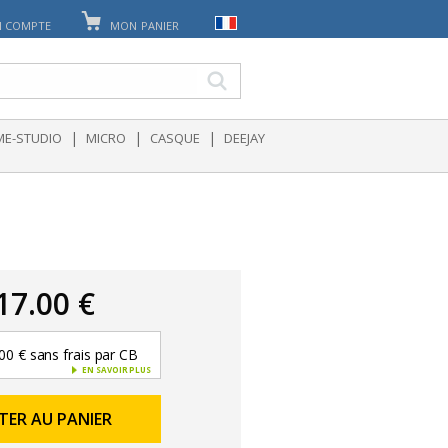
 COMPTE
MON PANIER
|
|
|
E-STUDIO
MICRO
CASQUE
DEEJAY
17.00 €
00 € sans frais par CB
EN SAVOIR PLUS
TER AU PANIER