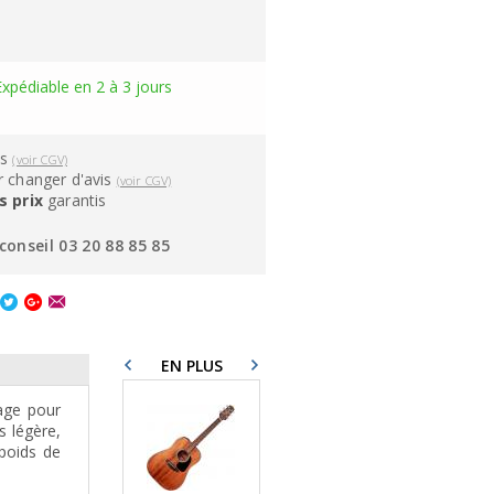
Expédiable en 2 à 3 jours
ns
(voir CGV)
 changer d'avis
(voir CGV)
s prix
garantis
conseil 03 20 88 85 85
EN PLUS
yage pour
s légère,
poids de