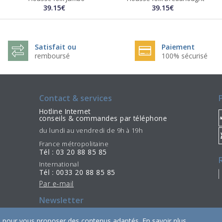
39.15€
39.15€
Satisfait ou
Paiement
remboursé
100% sécurisé
Contact & services
Hotline Internet
conseils & commandes par téléphone
du lundi au vendredi de 9h à 19h
France métropolitaine
Tél : 03 20 88 85 85
International
Tél : 0033 20 88 85 85
Par e-mail
Newsletter
S'incrire
Se désinscrire
/
ies pour vous proposer des contenus adaptés.
En savoir plus
.