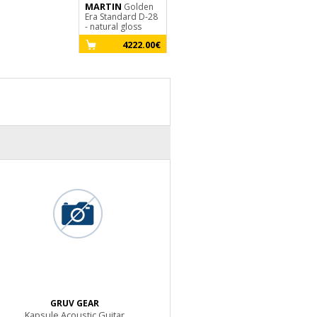
MARTIN
WESLAND
WESLAND
Golden
DR1-W
DR
Era Standard D-28
- natural
RW - natural
- natural gloss
329.00€
34
4222.00€
GRUV GEAR
Kapsule Acoustic Guitar