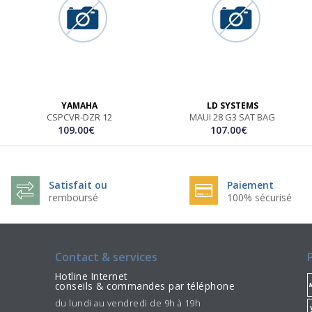
YAMAHA
LD SYSTEMS
CSPCVR-DZR 12
MAUI 28 G3 SAT BAG
109.00€
107.00€
Satisfait ou
Paiement
remboursé
100% sécurisé
Contact & services
Hotline Internet
conseils & commandes par téléphone
du lundi au vendredi de 9h à 19h