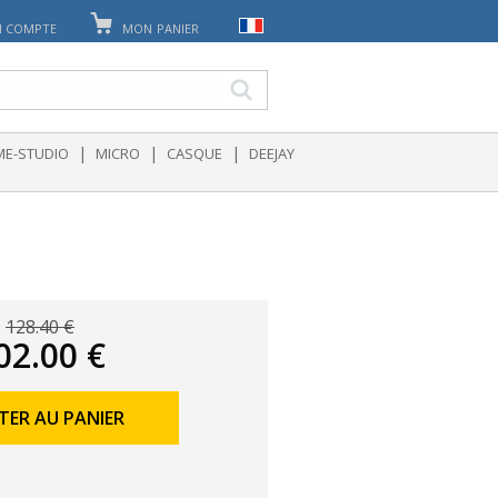
 COMPTE
MON PANIER
|
|
|
E-STUDIO
MICRO
CASQUE
DEEJAY
128.40 €
02.00 €
TER AU PANIER