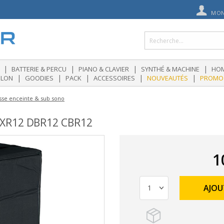
MON
|
|
|
|
BATTERIE & PERCU
PIANO & CLAVIER
SYNTHÉ & MACHINE
HOM
|
|
|
|
|
OLON
GOODIES
PACK
ACCESSOIRES
NOUVEAUTÉS
PROMO
se enceinte & sub sono
XR12 DBR12 CBR12
1
AJOU