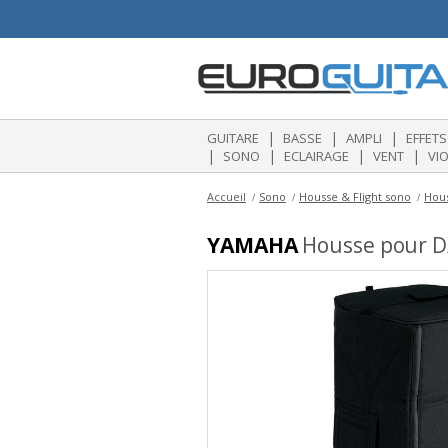
|
|
|
GUITARE
BASSE
AMPLI
EFFETS
|
|
|
|
SONO
ECLAIRAGE
VENT
VI
Accueil
Sono
Housse & Flight sono
Hous
YAMAHA
Housse pour D