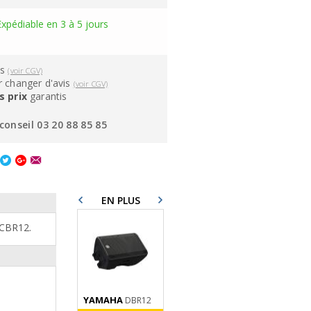
Expédiable en 3 à 5 jours
ns
(voir CGV)
 changer d'avis
(voir CGV)
s prix
garantis
conseil 03 20 88 85 85
EN PLUS
 CBR12
.
YAMAHA
DBR12