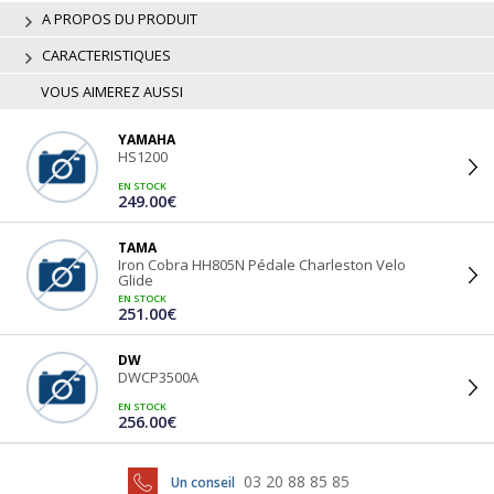
A PROPOS DU PRODUIT
CARACTERISTIQUES
VOUS AIMEREZ AUSSI
YAMAHA
HS1200
EN STOCK
249.00€
TAMA
Iron Cobra HH805N Pédale Charleston Velo
Glide
EN STOCK
251.00€
DW
DWCP3500A
EN STOCK
256.00€
03 20 88 85 85
Un conseil