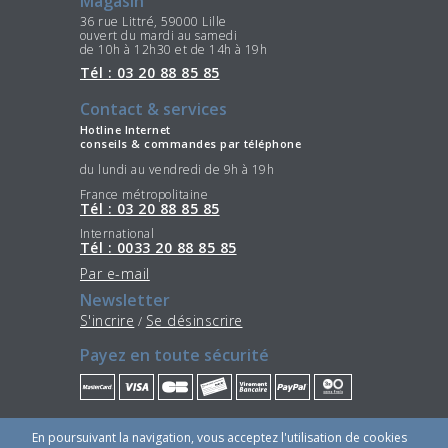
Magasin
36 rue Littré, 59000 Lille
ouvert du mardi au samedi
de 10h à 12h30 et de 14h à 19h
Tél : 03 20 88 85 85
Contact & services
Hotline Internet
conseils & commandes par téléphone
du lundi au vendredi de 9h à 19h
France métropolitaine
Tél : 03 20 88 85 85
International
Tél : 0033 20 88 85 85
Par e-mail
Newsletter
S'incrire
Se désinscrire
/
Payez en toute sécurité
Restez connectés
En poursuivant la navigation, vous acceptez l'utilisation de cookies