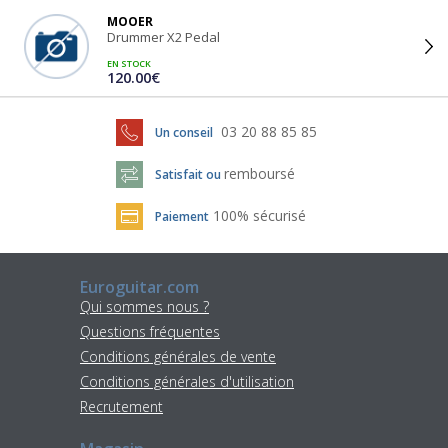
MOOER
Drummer X2 Pedal
EN STOCK
120.00€
03 20 88 85 85
Un conseil
remboursé
Satisfait ou
100% sécurisé
Paiement
Euroguitar.com
Qui sommes nous ?
Questions fréquentes
Conditions générales de vente
Conditions générales d'utilisation
Recrutement