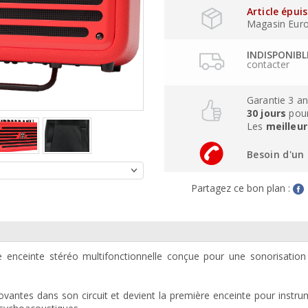
Article épui
Magasin Eurogu
INDISPONIB
contacter
Garantie 3 a
30 jours
pour
Les
meilleur
Besoin d'un 
Partagez ce bon plan :
 enceinte stéréo multifonctionnelle conçue pour une sonorisation
novantes dans son circuit et devient la première enceinte pour instr