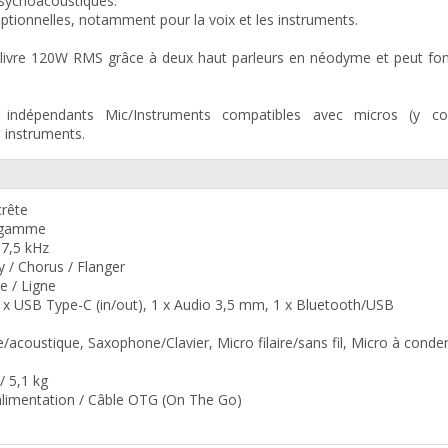
psychoacoustiques.
ptionnelles, notamment pour la voix et les instruments.
élivre 120W RMS grâce à deux haut parleurs en néodyme et peut fon
 indépendants Mic/Instruments compatibles avec micros (y c
s instruments.
crête
ne gamme
17,5 kHz
ay / Chorus / Flanger
re / Ligne
 1 x USB Type-C (in/out), 1 x Audio 3,5 mm, 1 x Bluetooth/USB
ue/acoustique, Saxophone/Clavier, Micro filaire/sans fil, Micro à cond
/ 5,1 kg
 d’alimentation / Câble OTG (On The Go)