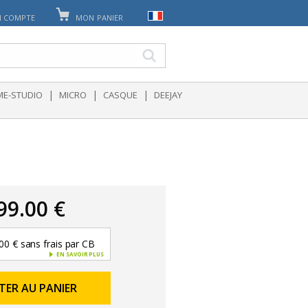
 COMPTE
MON PANIER
|
|
|
E-STUDIO
MICRO
CASQUE
DEEJAY
99.00 €
00 € sans frais par CB
EN SAVOIR PLUS
TER AU PANIER