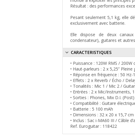
monde à exploiter les principes 
Résultat : des performances exce
Pesant seulement 5,1 kg, elle d
exclusivement avec batterie.
Elle dispose de deux canaux
condensateur), guitares et autre
CARACTERISTIQUES
• Puissance : 120W RMS / 200W 
• Haut-parleurs : 2 x 5,25” Plei
• Réponse en fréquence : 50 Hz-
• Effets : 2 x Reverb / Écho / Del
• Tonalités : Mic 1 / Mic 2 / Guita
• Entrées : 2 x Mic/Instruments,
• Sorties : Phones, Mix D.I. (Post)
• Compatibilité : Guitare électriq
• Batterie : 5 100 mAh
• Dimensions : 32 x 20 x 15,7 cm 
• Inclus : Sac i-MA60 III / Câble
Ref. Euroguitar : 118422