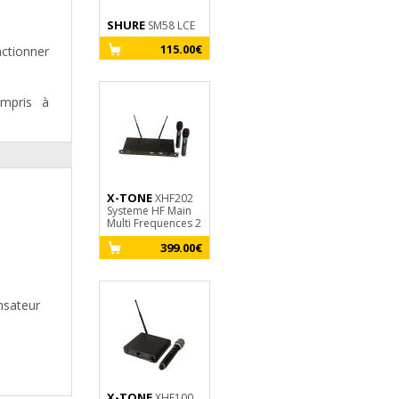
SHURE
X-TONE
SM58 LCE
xh 6310
Pied Enceinte Paire
115.00€
ctionner
+ Sac
59.00€
ompris à
X-TONE
XHF202
Systeme HF Main
Multi Frequences 2
Canaux
399.00€
ensateur
X-TONE
XHF100