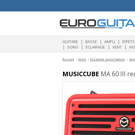
|
|
|
GUITARE
BASSE
AMPLI
EFFETS
|
|
|
|
SONO
ECLAIRAGE
VENT
VI
Accueil
Sono
Enceinte sonorisation
Son
MUSICCUBE
MA 60 III re