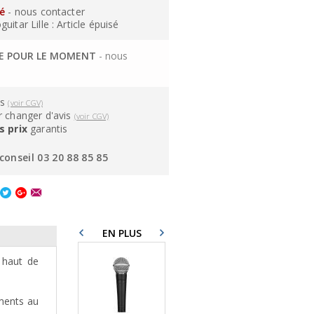
sé
- nous contacter
itar Lille : Article épuisé
LE POUR LE MOMENT
- nous
ns
(voir CGV)
 changer d'avis
(voir CGV)
s prix
garantis
conseil 03 20 88 85 85
EN PLUS
 haut de
uments au