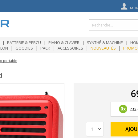
MON
|
|
|
|
BATTERIE & PERCU
PIANO & CLAVIER
SYNTHÉ & MACHINE
HOM
|
|
|
|
|
OLON
GOODIES
PACK
ACCESSOIRES
NOUVEAUTÉS
PROMO
o portable
d
6
233.
AJOU