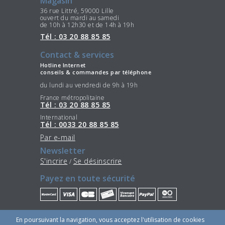
Magasin
36 rue Littré, 59000 Lille
ouvert du mardi au samedi
de 10h à 12h30 et de 14h à 19h
Tél : 03 20 88 85 85
Contact & services
Hotline Internet
conseils & commandes par téléphone
du lundi au vendredi de 9h à 19h
France métropolitaine
Tél : 03 20 88 85 85
International
Tél : 0033 20 88 85 85
Par e-mail
Newsletter
S'incrire
Se désinscrire
/
Payez en toute sécurité
Restez connectés
En poursuivant la navigation, vous acceptez l'utilisation de cookies