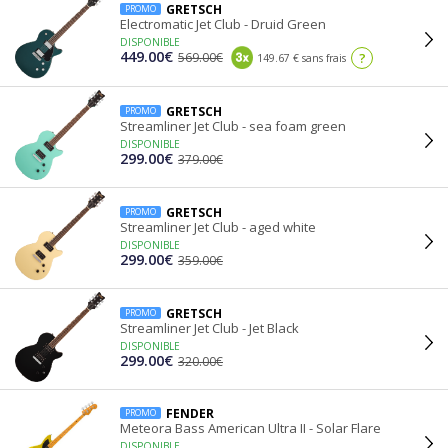
GRETSCH
PROMO
Electromatic Jet Club - Druid Green
DISPONIBLE
449.00€
569.00€
?
149.67 € sans frais
GRETSCH
PROMO
Streamliner Jet Club - sea foam green
DISPONIBLE
299.00€
379.00€
GRETSCH
PROMO
Streamliner Jet Club - aged white
DISPONIBLE
299.00€
359.00€
GRETSCH
PROMO
Streamliner Jet Club - Jet Black
DISPONIBLE
299.00€
320.00€
FENDER
PROMO
Meteora Bass American Ultra II - Solar Flare
DISPONIBLE