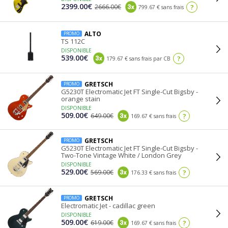
2399.00€
2666.00€
?
799.67 € sans frais
ALTO
PROMO
TS 112C
DISPONIBLE
539.00€
?
179.67 € sans frais par CB
GRETSCH
PROMO
G5230T Electromatic Jet FT Single-Cut Bigsby -
orange stain
DISPONIBLE
509.00€
649.00€
?
169.67 € sans frais
GRETSCH
PROMO
G5230T Electromatic Jet FT Single-Cut Bigsby -
Two-Tone Vintage White / London Grey
DISPONIBLE
529.00€
569.00€
?
176.33 € sans frais
GRETSCH
PROMO
Electromatic Jet - cadillac green
DISPONIBLE
509.00€
619.00€
?
169.67 € sans frais