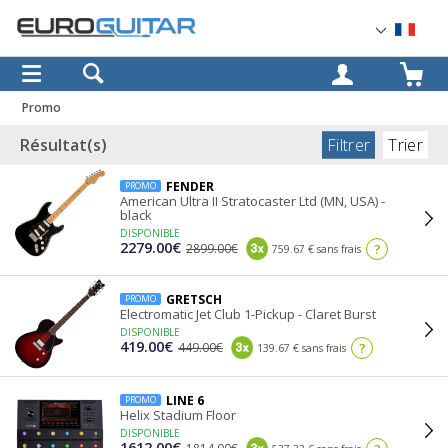
OK
Promo
Filtrer
Trier
Résultat(s)
FENDER
PROMO
American Ultra II Stratocaster Ltd (MN, USA) -
black
DISPONIBLE
2279.00€
2899.00€
?
759.67 € sans frais
GRETSCH
PROMO
Electromatic Jet Club 1-Pickup - Claret Burst
DISPONIBLE
419.00€
449.00€
?
139.67 € sans frais
LINE 6
PROMO
Helix Stadium Floor
DISPONIBLE
1612.00€