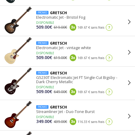
GRETSCH
PROMO
Electromatic Jet - Bristol Fog
DISPONIBLE
509.00€
619.00€
?
169.67 € sans frais
GRETSCH
PROMO
Electromatic Jet - vintage white
DISPONIBLE
509.00€
619.00€
?
169.67 € sans frais
GRETSCH
PROMO
G5230T Electromatic Jet FT Single-Cut Bigsby -
Dark Cherry Metallic
DISPONIBLE
509.00€
649.00€
?
169.67 € sans frais
GRETSCH
PROMO
Streamliner Jet - Duo-Tone Burst
DISPONIBLE
349.00€
439.00€
?
116.33 € sans frais