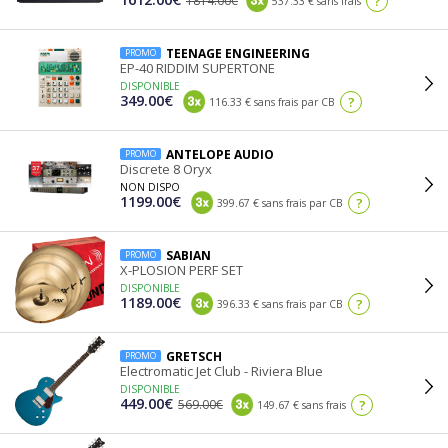
1814.00€
?
537.33 € sans frais
TEENAGE ENGINEERING
PROMO
EP-40 RIDDIM SUPERTONE
DISPONIBLE
349.00€
?
116.33 € sans frais par CB
ANTELOPE AUDIO
PROMO
Discrete 8 Oryx
NON DISPO
1199.00€
?
399.67 € sans frais par CB
SABIAN
PROMO
X-PLOSION PERF SET
DISPONIBLE
1189.00€
?
396.33 € sans frais par CB
GRETSCH
PROMO
Electromatic Jet Club - Riviera Blue
DISPONIBLE
449.00€
569.00€
?
149.67 € sans frais