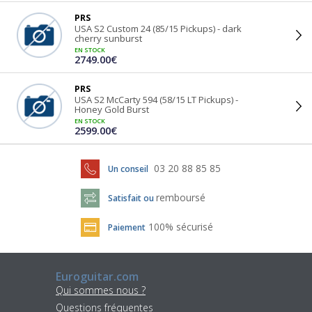
PRS
USA S2 Custom 24 (85/15 Pickups) - dark
cherry sunburst
EN STOCK
2749.00€
PRS
USA S2 McCarty 594 (58/15 LT Pickups) -
Honey Gold Burst
EN STOCK
2599.00€
03 20 88 85 85
Un conseil
remboursé
Satisfait ou
100% sécurisé
Paiement
Euroguitar.com
Qui sommes nous ?
Questions fréquentes