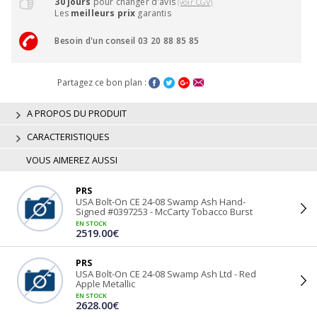
30 jours
pour changer d'avis
(voir CGV)
Les
meilleurs prix
garantis
Besoin d'un conseil 03 20 88 85 85
Partagez ce bon plan :
A PROPOS DU PRODUIT
CARACTERISTIQUES
VOUS AIMEREZ AUSSI
PRS
USA Bolt-On CE 24-08 Swamp Ash Hand-
Signed #0397253 - McCarty Tobacco Burst
EN STOCK
2519.00€
PRS
USA Bolt-On CE 24-08 Swamp Ash Ltd - Red
Apple Metallic
EN STOCK
2628.00€