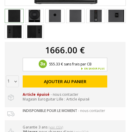
1666.00 €
555.33 € sans frais par CB
EN SAVOIR PLUS
AJOUTER AU PANIER
Article épuisé
- nous contacter
Magasin Euroguitar Lille : Article épuisé
INDISPONIBLE POUR LE MOMENT
- nous contacter
Garantie 3 ans
(voir CGV)
30 jours
pour changer d'avis
(voir CGV)