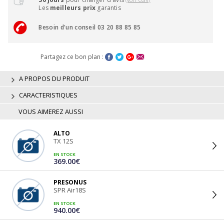
Les
meilleurs prix
garantis
Besoin d'un conseil 03 20 88 85 85
Partagez ce bon plan :
A PROPOS DU PRODUIT
CARACTERISTIQUES
VOUS AIMEREZ AUSSI
ALTO
TX 12S
EN STOCK
369.00€
PRESONUS
SPR Air18S
EN STOCK
940.00€