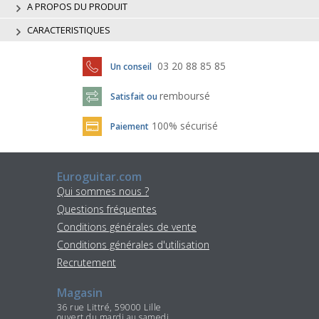
A PROPOS DU PRODUIT
CARACTERISTIQUES
03 20 88 85 85
Un conseil
remboursé
Satisfait ou
100% sécurisé
Paiement
Euroguitar.com
Qui sommes nous ?
Questions fréquentes
Conditions générales de vente
Conditions générales d'utilisation
Recrutement
Magasin
36 rue Littré, 59000 Lille
ouvert du mardi au samedi