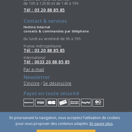
de 10h à 12h30 et de 14h à 19h
Tél : 03 20 88 85 85
Contact & services
Hotline Internet
conseils & commandes par téléphone
du lundi au vendredi de 9h à 19h
France métropolitaine
Tél : 03 20 88 85 85
International
Tél : 0033 20 88 85 85
Par e-mail
Newsletter
S'incrire
Se désinscrire
/
Payez en toute sécurité
Restez connectés
En poursuivant la navigation, vous acceptez l'utilisation de cookies
pour vous proposer des contenus adaptés.
En savoir plus
.