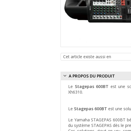
A PROPOS DU PRODUIT
Le
Stagepas 600BT
est une sol
Xh6310.
Le
Stagepas 600BT
est une solu
Le Yamaha STAGEPAS 600BT bénéfi
du système STAGEPAS dès le pre
Ces solutions «tout-en-un» comp