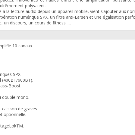
 extrêmement polyvalent.
 à la lecture audio depuis un appareil mobile, vient s’ajouter aux n
erbération numérique SPX, un filtre anti-Larsen et une égalisation per
un discours, un cours de fitness......
lifié 10 canaux
riques SPX.
al (400BT/600BT).
ass-Boost.
u double mono.
t caisson de graves.
t optionnelle.
 StageLokTM.