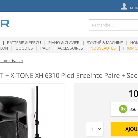
MON
|
|
|
|
BATTERIE & PERCU
PIANO & CLAVIER
SYNTHÉ & MACHINE
HOM
|
|
|
|
|
OLON
GOODIES
PACK
ACCESSOIRES
NOUVEAUTÉS
PROMO
k sonorisation
 + X-TONE XH 6310 Pied Enceinte Paire + Sac
10
366.
AJOU