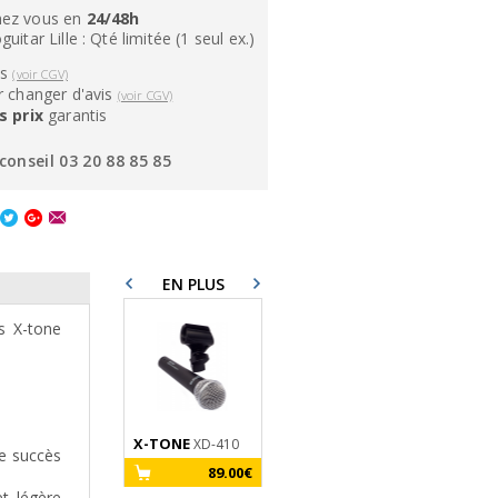
ez vous en
24/48h
itar Lille : Qté limitée (1 seul ex.)
ns
(voir CGV)
 changer d'avis
(voir CGV)
s prix
garantis
conseil 03 20 88 85 85
EN PLUS
s X-tone
X-TONE
XD-410
le succès
89.00€
et légère