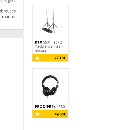
ombreuses
formante.
RTX
SS01 Pack 2
Pieds enceintes +
housse
77.10€
PRODIPE
Pro 580
49.00€