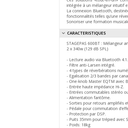
intégrée à un mélangeur intuitif
La connexion Bluetooth, destinée
fonctionnalités telles qu’une rév
Sonoriser une formation musicale, 
CARACTERISTIQUES
STAGEPAS 600BT : Mélangeur amp
2 x 340w (129 dB SPL)
- Lecture audio via Bluetooth 4.1.
- Filtre anti-Larsen intégré.
- 4 types de réverbérations numé
- Egalisation 2/3 bandes par can
- One-knob Master EQTM avec B
- Entrée haute impédance Hi-Z.
- Entrées commutables stéréo o
- Alimentation fantôme.
- Sorties pour retours amplifiés e
- Pédale pour commutation d’effe
- Protection par DSP.
- Puits 35mm pour trépied avec
- Poids: 18kg