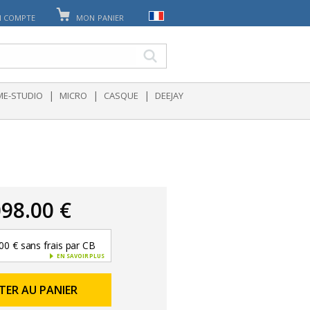
 COMPTE
MON PANIER
|
|
|
E-STUDIO
MICRO
CASQUE
DEEJAY
98.00 €
00 € sans frais par CB
EN SAVOIR PLUS
TER AU PANIER