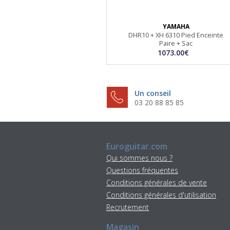
YAMAHA
DHR10 + XH 6310 Pied Enceinte
Paire + Sac
1073.00€
Un conseil
03 20 88 85 85
Euroguitar.com
Qui sommes nous ?
Questions fréquentes
Conditions générales de vente
Conditions générales d'utilisation
Recrutement
Magasin