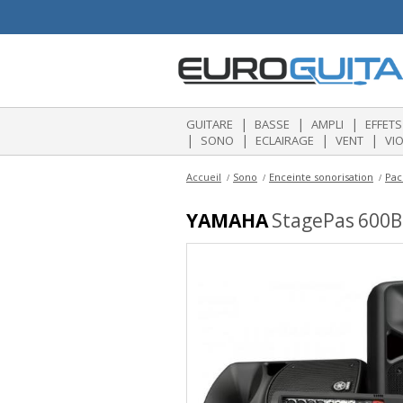
|
|
|
GUITARE
BASSE
AMPLI
EFFETS
|
|
|
|
SONO
ECLAIRAGE
VENT
VI
Accueil
Sono
Enceinte sonorisation
Pac
YAMAHA
StagePas 600BT