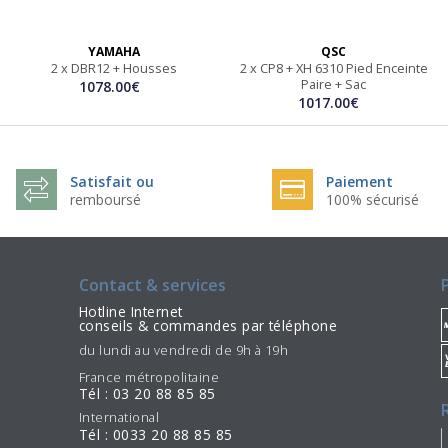
YAMAHA
QSC
2 x DBR12 + Housses
2 x CP8 + XH 6310 Pied Enceinte
Paire + Sac
1078.00€
1017.00€
Satisfait ou
Paiement
remboursé
100% sécurisé
Contact & services
Hotline Internet
conseils & commandes par téléphone
du lundi au vendredi de 9h à 19h
France métropolitaine
Tél : 03 20 88 85 85
International
Tél : 0033 20 88 85 85