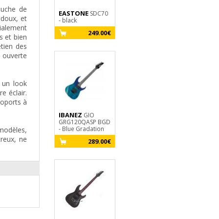
ouche de
EASTONE
SIRE
EASTONE
SDC70
Larry Carlton
TL
 doux, et
- black
T3 - vintage white
olympic white
cialement
249.00€
399.00€
15
s et bien
etien des
e ouverte
 un look
e éclair.
roports à
IBANEZ
FENDER
EASTONE
GIO
Tom
GRG120QASP BGD
Delonge Signature
METDC100 - b
- Blue Gradation
Ltd (MEX, RW) -
flames
 modèles,
black
creux, ne
289.00€
24
1216.00€