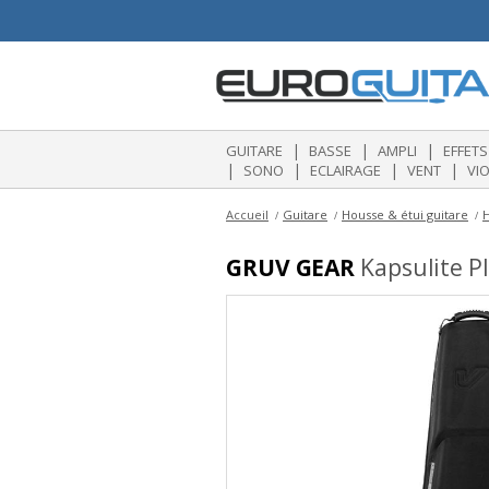
|
|
|
GUITARE
BASSE
AMPLI
EFFETS
|
|
|
|
SONO
ECLAIRAGE
VENT
VI
Accueil
Guitare
Housse & étui guitare
H
GRUV GEAR
Kapsulite Pl