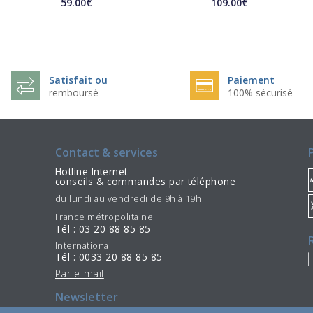
59.00€
109.00€
Satisfait ou
Paiement
remboursé
100% sécurisé
Contact & services
Hotline Internet
conseils & commandes par téléphone
du lundi au vendredi de 9h à 19h
France métropolitaine
Tél : 03 20 88 85 85
International
Tél : 0033 20 88 85 85
Par e-mail
Newsletter