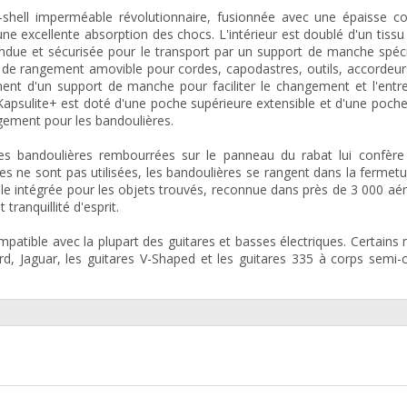
-shell imperméable révolutionnaire, fusionnée avec une épaisse c
ne excellente absorption des chocs. L'intérieur est doublé d'un tissu
pendue et sécurisée pour le transport par un support de manche spé
 de rangement amovible pour cordes, capodastres, outils, accordeur
ment d'un support de manche pour faciliter le changement et l'entr
Kapsulite+ est doté d'une poche supérieure extensible et d'une poch
gement pour les bandoulières.
es bandoulières rembourrées sur le panneau du rabat lui confère
les ne sont pas utilisées, les bandoulières se rangent dans la fermetur
ale intégrée pour les objets trouvés, reconnue dans près de 3 000 aé
tranquillité d'esprit.
patible avec la plupart des guitares et basses électriques. Certains
rd, Jaguar, les guitares V-Shaped et les guitares 335 à corps semi-