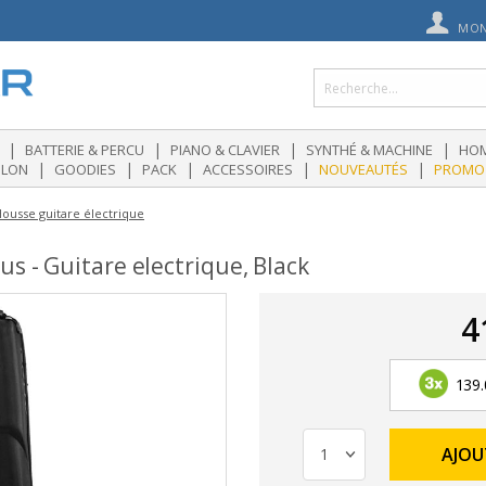
MON
|
|
|
|
BATTERIE & PERCU
PIANO & CLAVIER
SYNTHÉ & MACHINE
HOM
|
|
|
|
|
OLON
GOODIES
PACK
ACCESSOIRES
NOUVEAUTÉS
PROMO
ousse guitare électrique
us - Guitare electrique, Black
4
139.
AJOU