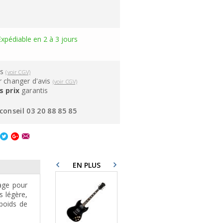
Expédiable en 2 à 3 jours
ns
(voir CGV)
 changer d'avis
(voir CGV)
s prix
garantis
conseil 03 20 88 85 85
EN PLUS
yage pour
s légère,
poids de