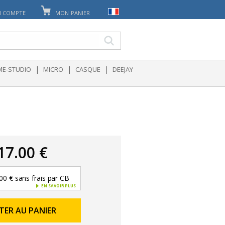
 COMPTE
MON PANIER
|
|
|
E-STUDIO
MICRO
CASQUE
DEEJAY
17.00 €
00 € sans frais par CB
EN SAVOIR PLUS
TER AU PANIER